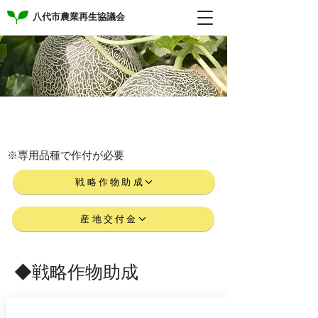
八代市農業再生協議会
WCS用稲 早見表
※専用品種で作付が必要
戦略作物助成
産地交付金
◆戦略作物助成