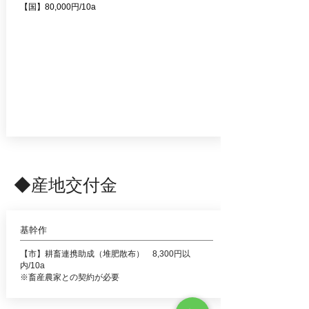
【国】80,000円/10a
◆産地交付金
基幹作
【市】耕畜連携助成（堆肥散布） 8,300円以
内/10a
​※畜産農家との契約が必要