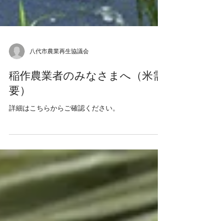
八代市農業再生協議会
稲作農業者のみなさまへ（米需
要）
詳細はこちらからご確認ください。