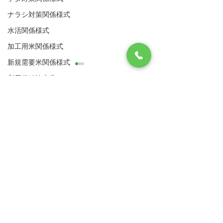
ナラシ対策関係様式
水活関係様式
加工用米関係様式
新規需要米関係様式
【中止】令和８年度経営
令和８年度経営
利用供給協定書
所得安定対策営農計画書
対策営農計画書
作業日誌関係
に基づく現地確認につい
現地確認につい
八代市農業再生協議会
現在、令和８年度経営所得安
令和8年度経営所
て
移譲承継 ナラシ有
住所：〒866-8601 八代市松江城町1-25 （八
定対策営農計画書に基づく現
営農計画書に基づ
代市農業振興課内）
移譲承継 ナラシ無
地確認を行っておりますが、
象作物に係る作付
​電話：0965-33-8751 FAX
0965-33-4235
令和８年熊本地震の影響によ
状況及び実施状況
死亡承継 継承者有
り、当面の間、現地確認の実
認を実施します。
サイトマップ
利用規約
死亡承継 継承者無
施を中止といたします。 再開
場には、必ず現地
その他
等のお知らせについては、後
でに立札の設置を
リンク集
日改めてご連絡いたします。
す。
WCS
農林水産省
九州農政局
被災された皆様におかれまし
飼料用米・米粉用米
ては、身の安全をまず第一に
熊本県農業再生協議会
​加工用米
行動していただきますようお