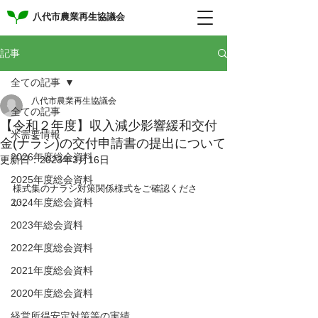
八代市農業再生協議会
記事
全ての記事
八代市農業再生協議会
全ての記事
【令和２年度】収入減少影響緩和交付
米需要情報
金(ナラシ)の交付申請書の提出について
2026年度総会資料
更新日：
2023年3月16日
2025年度総会資料
様式集のナラシ対策関係様式をご確認くださ
2024年度総会資料
い。
2023年総会資料
2022年度総会資料
2021年度総会資料
2020年度総会資料
経営所得安定対策等の実績