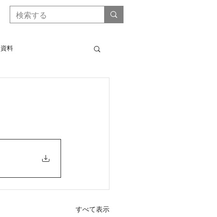
会資料
得安定対策等実施要綱要領
営所得安定対策等について
ラシ対策・水活）共通様式
式
利用供給協定書
すべて表示