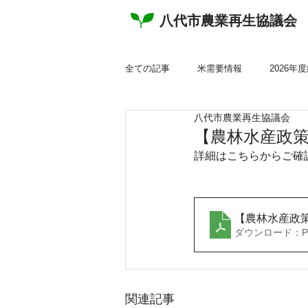
八代市農業再生協議会
全ての記事
米需要情報
2026年
八代市農業再生協議会
2022年度総会資料
2021年度総
【農林水産政
詳細はこちらからご確
その他関連計画
チラシ
パ
【農林水産政
ダウンロード：PDF
産地生産基盤パワーアップ事業
ゲタ対策関係様式
ナラシ対策関
関連記事