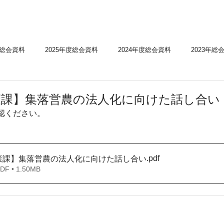
度総会資料
2025年度総会資料
2024年度総会資料
2023年総
会資料
2020年度総会資料
経営所得安定対策等の実績
経営所
策課】集落営農の法人化に向けた話し合い
認ください。
ンフレット
水田収益力強化ビジョン
病害虫、気象情報
経
.pdf
策課】集落営農の法人化に向けた話し合い
 • 1.50MB
news
お知らせ
様式
実施要綱・要領
（ゲタ対策・ナ
係様式
水活関係様式
加工用米関係様式
新規需要米関係様