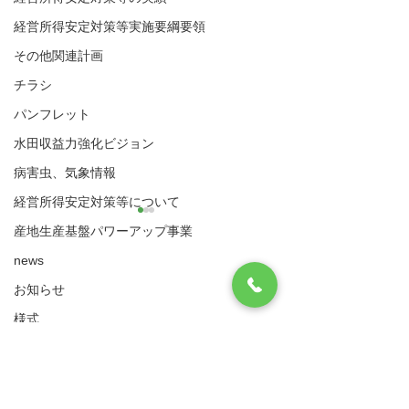
経営所得安定対策等実施要綱要領
その他関連計画
チラシ
パンフレット
水田収益力強化ビジョン
病害虫、気象情報
経営所得安定対策等について
産地生産基盤パワーアップ事業
news
八代市農業再生協議会
お知らせ
住所：〒866-8601 八代市松江城町1-25 （八
代市農業振興課内）
様式
ゲタ対策関係様式
ゲタ対策関係様
​電話：0965-33-8751 FAX
0965-33-4235
実施要綱・要領
サイトマップ
利用規約
（ゲタ対策・ナラシ対策・水活）共通様式
ゲタ対策関係様式