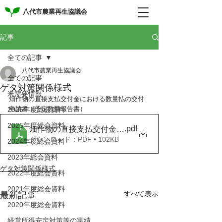
八代市農業再生協議会
記事
全ての記事
八代市農業再生協議会
全ての記事
ゲタ対策関係様式
米需要情報
畑作物の直接支払交付金における数量払の交付
申請書（予定数量報告書）
2026年度総会資料
2025年度総会資料
.pdf
畑作物の直接支払交付金における数量払の交付申請書
ダウンロード：PDF • 102KB
2024年度総会資料
2023年総会資料
ゲタ対策関係様式
2022年度総会資料
2021年度総会資料
すべて表示
最新記事
2020年度総会資料
経営所得安定対策等の実績