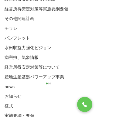
経営所得安定対策等実施要綱要領
その他関連計画
チラシ
パンフレット
水田収益力強化ビジョン
病害虫、気象情報
経営所得安定対策等について
産地生産基盤パワーアップ事業
news
【中止】令和８年度経営
令和８年度経営
所得安定対策営農計画書
対策営農計画書
お知らせ
に基づく現地確認につい
現地確認につい
八代市農業再生協議会
様式
現在、令和８年度経営所得安
令和8年度経営所
て
住所：〒866-8601 八代市松江城町1-25 （八
定対策営農計画書に基づく現
営農計画書に基づ
実施要綱・要領
代市農業振興課内）
地確認を行っておりますが、
象作物に係る作付
​電話：0965-33-8751 FAX
0965-33-4235
（ゲタ対策・ナラシ対策・水活）共通様式
令和８年熊本地震の影響によ
状況及び実施状況
ゲタ対策関係様式