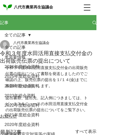
八代市農業再生協議会
記事
全ての記事
八代市農業再生協議会
全ての記事
令和３年度水田活用直接支払交付金の
米需要情報
出荷販売伝票の提出について
2026年度総会資料
令和３年度水田活用直接支払交付金の出荷販売
伝票の提出について書類を発送しましたのでご
2025年度総会資料
確認の上、販売伝票の提出を１/１４(金)までに
2024年度総会資料
各提出先へお願いします。
2023年総会資料
提出書類、提出先、記入例につきましては、ト
ピックス＆ニュースの水田活用直接支払交付金
2022年度総会資料
の出荷販売伝票の提出についてをご覧下さい。
2021年度総会資料
お知らせ
2020年度総会資料
すべて表示
最新記事
経営所得安定対策等の実績