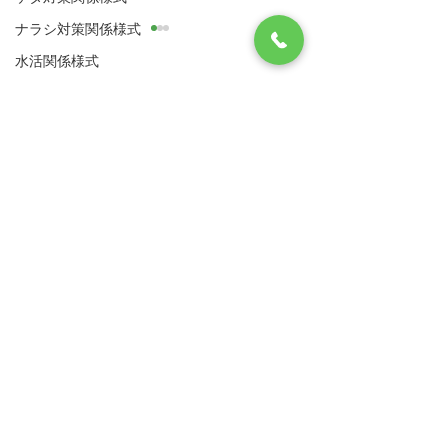
ナラシ対策関係様式
【中止】令和８年度経営
令和８年度経営
水活関係様式
所得安定対策営農計画書
対策営農計画書
に基づく現地確認につい
現地確認につい
加工用米関係様式
八代市農業再生協議会
現在、令和８年度経営所得安
令和8年度経営所
て
新規需要米関係様式
住所：〒866-8601 八代市松江城町1-25 （八
定対策営農計画書に基づく現
営農計画書に基づ
代市農業振興課内）
地確認を行っておりますが、
象作物に係る作付
利用供給協定書
​電話：0965-33-8751 FAX
0965-33-4235
令和８年熊本地震の影響によ
状況及び実施状況
作業日誌関係
り、当面の間、現地確認の実
認を実施します。
サイトマップ
利用規約
移譲承継 ナラシ有
施を中止といたします。 再開
場には、必ず現地
等のお知らせについては、後
でに立札の設置を
移譲承継 ナラシ無
リンク集
日改めてご連絡いたします。
す。
死亡承継 継承者有
農林水産省
九州農政局
被災された皆様におかれまし
死亡承継 継承者無
ては、身の安全をまず第一に
熊本県農業再生協議会
行動していただきますようお
その他
願いいたします。 また、安全
八代市
熊本県病害虫防除所
WCS
が確保でき、今後家屋や作業
飼料用米・米粉用米
場などの片付けを行う際は、
Copyright © 八代市農業再生協議会 All
片付けを行う前に、スマート
​加工用米