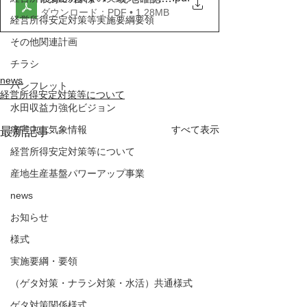
ダウンロード：PDF • 1.28MB
経営所得安定対策等実施要綱要領
その他関連計画
チラシ
news
パンフレット
経営所得安定対策等について
水田収益力強化ビジョン
病害虫、気象情報
すべて表示
最新記事
経営所得安定対策等について
産地生産基盤パワーアップ事業
news
お知らせ
様式
実施要綱・要領
（ゲタ対策・ナラシ対策・水活）共通様式
ゲタ対策関係様式