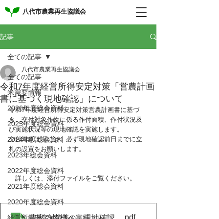
八代市農業再生協議会
記事
全ての記事
八代市農業再生協議会
全ての記事
令和7年度経営所得安定対策「営農計画
米需要情報
書に基づく現地確認」について
2026年度総会資料
令和7年度経営所得安定対策営農計画書に基づ
き、交付対象作物に係る作付面積、作付状況及
2025年度総会資料
び実施状況等の現地確認を実施します。
2024年度総会資料
交付対象ほ場には、必ず現地確認前日までに立
札の設置をお願いします。
2023年総会資料
2022年度総会資料
　詳しくは、添付ファイルをご覧ください。
2021年度総会資料
2020年度総会資料
.pdf
農家の皆様へ 現地確認日程
経営所得安定対策等の実績