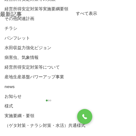
経営所得安定対策等実施要綱要領
すべて表示
最新記事
その他関連計画
チラシ
パンフレット
水田収益力強化ビジョン
病害虫、気象情報
経営所得安定対策等について
産地生産基盤パワーアップ事業
news
お知らせ
様式
実施要綱・要領
八代市農業再生協議会
（ゲタ対策・ナラシ対策・水活）共通様式
住所：〒866-8601 八代市松江城町1-25 （八
作業日誌関係
作業日誌関係
ゲタ対策関係様式
代市農業振興課内）