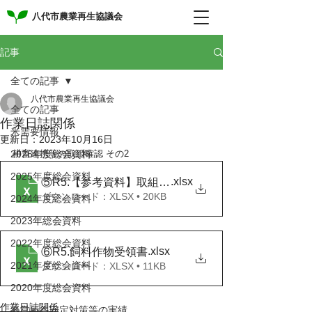
八代市農業再生協議会
記事
全ての記事
八代市農業再生協議会
全ての記事
作業日誌関係
米需要情報
更新日：
2023年10月16日
2026年度総会資料
耕畜連携等の取組確認 その2
2025年度総会資料
.xlsx
⑤R5.【参考資料】取組確認について
ダウンロード：XLSX • 20KB
2024年度総会資料
2023年総会資料
2022年度総会資料
.xlsx
⑥R5.飼料作物受領書
2021年度総会資料
ダウンロード：XLSX • 11KB
2020年度総会資料
作業日誌関係
経営所得安定対策等の実績