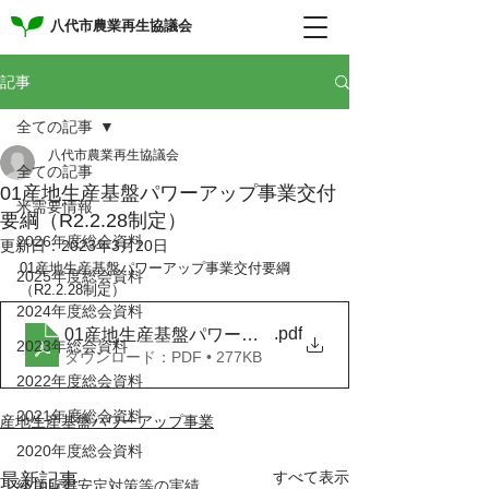
八代市農業再生協議会
記事
全ての記事
八代市農業再生協議会
全ての記事
01産地生産基盤パワーアップ事業交付
米需要情報
要綱（R2.2.28制定）
2026年度総会資料
更新日：
2023年3月20日
01産地生産基盤パワーアップ事業交付要綱
2025年度総会資料
（R2.2.28制定）
2024年度総会資料
.pdf
01産地生産基盤パワーアップ事業交付要綱（R2.2.28
2023年総会資料
ダウンロード：PDF • 277KB
2022年度総会資料
2021年度総会資料
産地生産基盤パワーアップ事業
2020年度総会資料
すべて表示
最新記事
経営所得安定対策等の実績