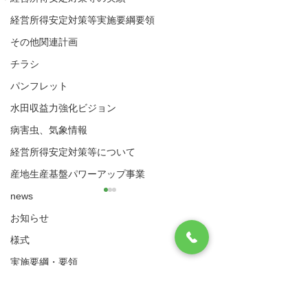
経営所得安定対策等実施要綱要領
その他関連計画
チラシ
パンフレット
水田収益力強化ビジョン
病害虫、気象情報
経営所得安定対策等について
産地生産基盤パワーアップ事業
news
お知らせ
八代市農業再生協議会
様式
住所：〒866-8601 八代市松江城町1-25 （八
実施要綱・要領
代市農業振興課内）
​電話：0965-33-8751 FAX
0965-33-4235
（ゲタ対策・ナラシ対策・水活）共通様式
07-7（別記3 収益性向上
07-6（別記3 
ゲタ対策関係様式