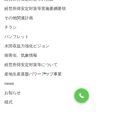
経営所得安定対策等実施要綱要領
その他関連計画
チラシ
パンフレット
水田収益力強化ビジョン
病害虫、気象情報
経営所得安定対策等について
産地生産基盤パワーアップ事業
news
お知らせ
八代市農業再生協議会
住所：〒866-8601 八代市松江城町1-25 （八
様式
代市農業振興課内）
実施要綱・要領
死亡承継 継承者有
死亡承継 継承
​電話：0965-33-8751 FAX
0965-33-4235
（ゲタ対策・ナラシ対策・水活）共通様式
サイトマップ
利用規約
ゲタ対策関係様式