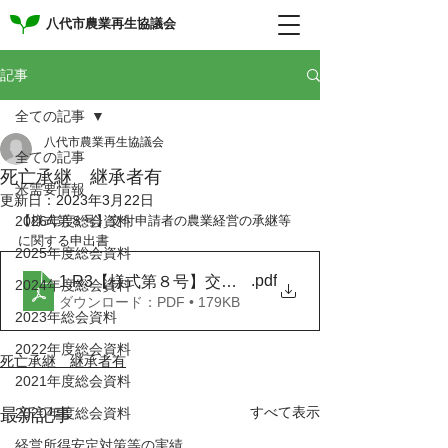
八代市農業再生協議会
記事
全ての記事
八代市農業再生協議会
全ての記事
死亡承継 継承者有
米需要情報
更新日：
2023年3月22日
2026年度総会資料
【様式第８号】交付申請者の農業経営の承継等
に関する申出書
2025年度総会資料
.pdf
1.R3【様式第８号】交付申請者の農業経営の承継等
2024年度総会資料
ダウンロード：PDF • 179KB
2023年総会資料
2022年度総会資料
死亡承継 継承者有
2021年度総会資料
すべて表示
最新記事
2020年度総会資料
経営所得安定対策等の実績