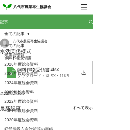
八代市農業再生協議会
記事
全ての記事
八代市農業再生協議会
全ての記事
水活関係様式
米需要情報
飼料作物受領書
2026年度総会資料
.xlsx
飼料作物受領書
2025年度総会資料
ダウンロード：XLSX • 11KB
2024年度総会資料
2023年総会資料
水活関係様式
2022年度総会資料
すべて表示
最新記事
2021年度総会資料
2020年度総会資料
経営所得安定対策等の実績