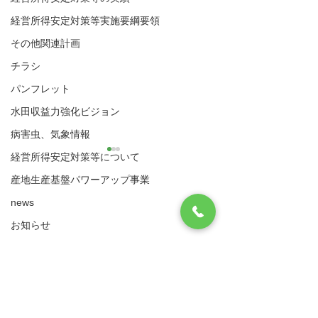
経営所得安定対策等実施要綱要領
その他関連計画
チラシ
パンフレット
水田収益力強化ビジョン
病害虫、気象情報
経営所得安定対策等について
産地生産基盤パワーアップ事業
八代市農業再生協議会
news
住所：〒866-8601 八代市松江城町1-25 （八
水活関係様式
水活関係様式
お知らせ
代市農業振興課内）
​電話：0965-33-8751 FAX
0965-33-4235
様式
実施要綱・要領
サイトマップ
利用規約
（ゲタ対策・ナラシ対策・水活）共通様式
リンク集
ゲタ対策関係様式