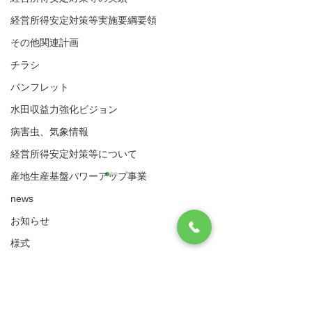
経営所得安定対策等実施要綱要領
その他関連計画
チラシ
パンフレット
水田収益力強化ビジョン
病害虫、気象情報
経営所得安定対策等について
産地生産基盤パワーアップ事業
【中止】令和８年度経営
令和８年度経営
news
所得安定対策営農計画書
対策営農計画書
に基づく現地確認につい
現地確認につい
お知らせ
八代市農業再生協議会
現在、令和８年度経営所得安
令和8年度経営所
て
住所：〒866-8601 八代市松江城町1-25 （八
様式
定対策営農計画書に基づく現
営農計画書に基づ
代市農業振興課内）
地確認を行っておりますが、
象作物に係る作付
実施要綱・要領
​電話：0965-33-8751 FAX
0965-33-4235
令和８年熊本地震の影響によ
状況及び実施状況
（ゲタ対策・ナラシ対策・水活）共通様式
り、当面の間、現地確認の実
認を実施します。
サイトマップ
利用規約
ゲタ対策関係様式