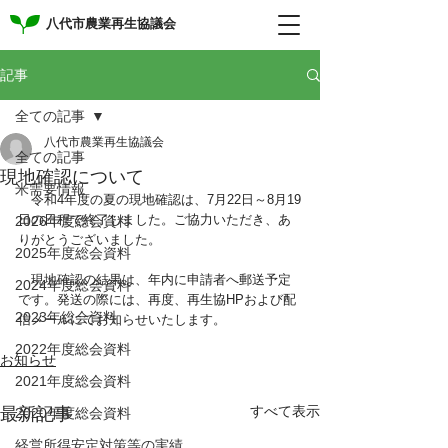
八代市農業再生協議会
記事
全ての記事
八代市農業再生協議会
全ての記事
現地確認について
米需要情報
　令和4年度の夏の現地確認は、7月22日～8月19
日の日程で終了しました。ご協力いただき、あ
2026年度総会資料
りがとうございました。
2025年度総会資料
　現地確認の結果は、年内に申請者へ郵送予定
2024年度総会資料
です。発送の際には、再度、再生協HPおよび配
2023年総会資料
信メールにてお知らせいたします。
2022年度総会資料
お知らせ
2021年度総会資料
すべて表示
最新記事
2020年度総会資料
経営所得安定対策等の実績