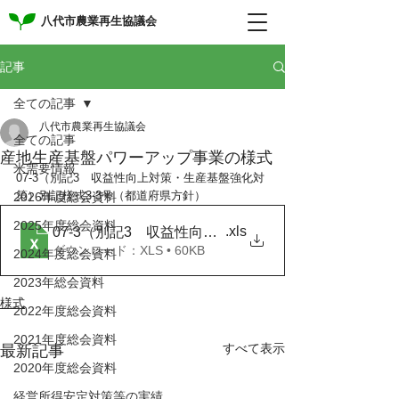
八代市農業再生協議会
記事
全ての記事
八代市農業再生協議会
全ての記事
産地生産基盤パワーアップ事業の様式
米需要情報
07-3（別記3　収益性向上対策・生産基盤強化対
策）別記様式3-3号（都道府県方針）
2026年度総会資料
2025年度総会資料
.xls
07-3（別記3 収益性向上対策・生産基盤強化対策）
ダウンロード：XLS • 60KB
2024年度総会資料
2023年総会資料
様式
2022年度総会資料
2021年度総会資料
すべて表示
最新記事
2020年度総会資料
経営所得安定対策等の実績