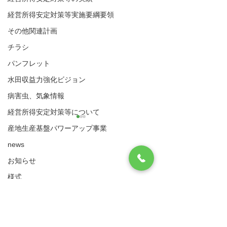
経営所得安定対策等実施要綱要領
その他関連計画
チラシ
パンフレット
水田収益力強化ビジョン
病害虫、気象情報
経営所得安定対策等について
産地生産基盤パワーアップ事業
news
八代市農業再生協議会
お知らせ
住所：〒866-8601 八代市松江城町1-25 （八
代市農業振興課内）
様式
​電話：0965-33-8751 FAX
0965-33-4235
実施要綱・要領
産地生産基盤パワーアッ
産地生産基盤パ
サイトマップ
利用規約
（ゲタ対策・ナラシ対策・水活）共通様式
プ事業の様式
プ事業の様式
ゲタ対策関係様式