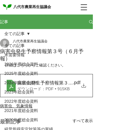
八代市農業再生協議会
記事
全ての記事
八代市農業再生協議会
全ての記事
病害虫発生予察情報第３号（６月予
米需要情報
報）
2026年度総会資料
詳細はこちらからご確認ください。
2025年度総会資料
.pdf
病害虫発生予察情報第３号（６月予報）
2024年度総会資料
ダウンロード：PDF • 915KB
2023年総会資料
2022年度総会資料
病害虫、気象情報
2021年度総会資料
2020年度総会資料
すべて表示
最新記事
経営所得安定対策等の実績