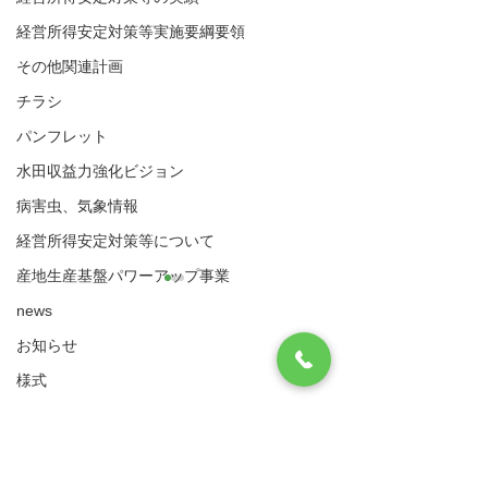
経営所得安定対策等実施要綱要領
その他関連計画
チラシ
パンフレット
水田収益力強化ビジョン
病害虫、気象情報
経営所得安定対策等について
産地生産基盤パワーアップ事業
news
お知らせ
八代市農業再生協議会
様式
住所：〒866-8601 八代市松江城町1-25 （八
代市農業振興課内）
実施要綱・要領
​電話：0965-33-8751 FAX
0965-33-4235
（ゲタ対策・ナラシ対策・水活）共通様式
病害虫発生予察注意報に
トビイロウンカ
サイトマップ
利用規約
ついて（水稲のいもち
況（技術情報第
ゲタ対策関係様式