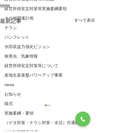
news
経営所得安定対策等実施要綱要領
その他関連計画
すべて表示
最新記事
チラシ
パンフレット
水田収益力強化ビジョン
病害虫、気象情報
経営所得安定対策等について
産地生産基盤パワーアップ事業
news
お知らせ
様式
【中止】令和８年度経営
令和８年度経営
実施要綱・要領
所得安定対策営農計画書
対策営農計画書
（ゲタ対策・ナラシ対策・水活）共通様式
に基づく現地確認につい
現地確認につい
八代市農業再生協議会
現在、令和８年度経営所得安
令和8年度経営所
て
ゲタ対策関係様式