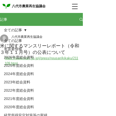
八代市農業再生協議会
記事
全ての記事
八代市農業再生協議会
全ての記事
米に関するマンスリーレポート（令和
米需要情報
３年１１月号）の公表について
2026年度総会資料
https://www.maff.go.jp/j/press/nousan/kikaku/211
109.html
2025年度総会資料
2024年度総会資料
2023年総会資料
2022年度総会資料
2021年度総会資料
2020年度総会資料
経営所得安定対策等の実績