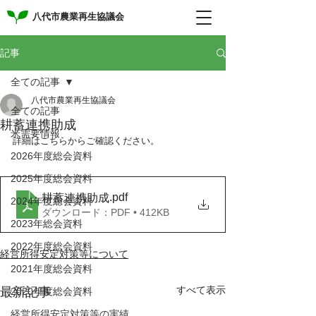
八代市農業再生協議会
記事
全ての記事
八代市農業再生協議会
全ての記事
耕蓄連携助成
米需要情報
詳細はこちらからご確認ください。
2026年度総会資料
2025年度総会資料
.pdf
耕蓄連携助成
2024年度総会資料
ダウンロード：PDF • 412KB
2023年総会資料
2022年度総会資料
経営所得安定対策等について
2021年度総会資料
すべて表示
最新記事
2020年度総会資料
経営所得安定対策等の実績