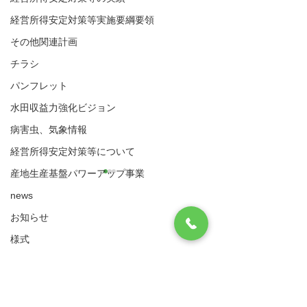
経営所得安定対策等実施要綱要領
その他関連計画
チラシ
パンフレット
水田収益力強化ビジョン
病害虫、気象情報
経営所得安定対策等について
産地生産基盤パワーアップ事業
令和7年度経営所得安定対
【確認・提出依
news
策「営農計画書に基づく
６年度営農計画
現地確認」について
用）の送付並び
お知らせ
八代市農業再生協議会
令和7年度経営所得安定対策
令和６年度経営所
用直接支払交付
住所：〒866-8601 八代市松江城町1-25 （八
様式
営農計画書に基づき、交付対
等の営農計画書（
販売伝票の提出
代市農業振興課内）
象作物に係る作付面積、作付
近日中に送付しま
実施要綱・要領
​電話：0965-33-8751 FAX
0965-33-4235
状況及び実施状況等の現地確
画書（確認用）は
（ゲタ対策・ナラシ対策・水活）共通様式
認を実施します。 交付対象ほ
の結果であり、交
サイトマップ
利用規約
ゲタ対策関係様式