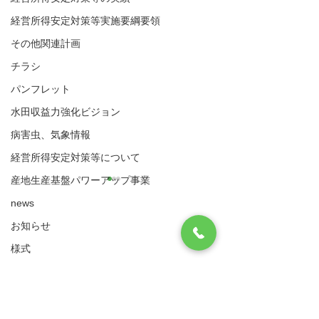
経営所得安定対策等実施要綱要領
その他関連計画
チラシ
パンフレット
水田収益力強化ビジョン
病害虫、気象情報
経営所得安定対策等について
産地生産基盤パワーアップ事業
news
お知らせ
八代市農業再生協議会
住所：〒866-8601 八代市松江城町1-25 （八
様式
代市農業振興課内）
2025年度総会資料
2024年度総会資
実施要綱・要領
​電話：0965-33-8751 FAX
0965-33-4235
（ゲタ対策・ナラシ対策・水活）共通様式
サイトマップ
利用規約
ゲタ対策関係様式