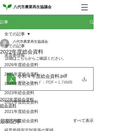
八代市農業再生協議会
記事
全ての記事
八代市農業再生協議会
全ての記事
2022年度総会資料
米需要情報
詳細はこちらからご確認ください。
2026年度総会資料
2025年度総会資料
.pdf
令和４年度総会資料
ダウンロード：PDF • 1.74MB
2024年度総会資料
2023年総会資料
2022年度総会資料
2022年度総会資料
総会資料
2021年度総会資料
すべて表示
最新記事
2020年度総会資料
経営所得安定対策等の実績