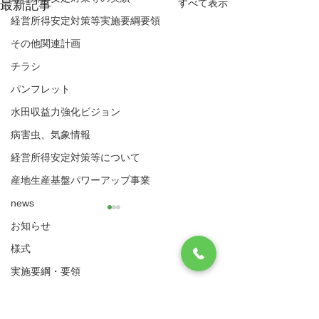
すべて表示
最新記事
経営所得安定対策等実施要綱要領
その他関連計画
チラシ
パンフレット
水田収益力強化ビジョン
病害虫、気象情報
経営所得安定対策等について
産地生産基盤パワーアップ事業
news
お知らせ
様式
八代市農業再生協議会
実施要綱・要領
住所：〒866-8601 八代市松江城町1-25 （八
代市農業振興課内）
（ゲタ対策・ナラシ対策・水活）共通様式
2024年度総会資料
2023年度総会資
​電話：0965-33-8751 FAX
0965-33-4235
ゲタ対策関係様式