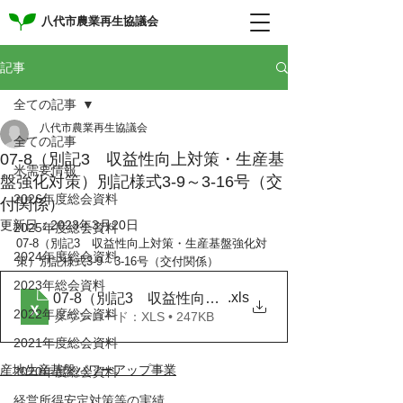
八代市農業再生協議会
記事
全ての記事
八代市農業再生協議会
全ての記事
07-8（別記3 収益性向上対策・生産基
米需要情報
盤強化対策）別記様式3-9～3-16号（交
2026年度総会資料
付関係）
更新日：
2023年3月20日
2025年度総会資料
07-8（別記3　収益性向上対策・生産基盤強化対
2024年度総会資料
策）別記様式3-9～3-16号（交付関係）
2023年総会資料
.xls
07-8（別記3 収益性向上対策・生産基盤強化対策）別記
2022年度総会資料
ダウンロード：XLS • 247KB
2021年度総会資料
産地生産基盤パワーアップ事業
2020年度総会資料
経営所得安定対策等の実績