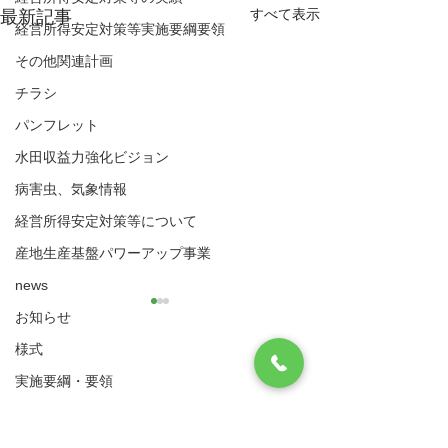
すべて表示
最新記事
経営所得安定対策等実施要綱要領
その他関連計画
チラシ
パンフレット
水田収益力強化ビジョン
病害虫、気象情報
経営所得安定対策等について
産地生産基盤パワーアップ事業
news
お知らせ
様式
八代市農業再生協議会
実施要綱・要領
住所：〒866-8601 八代市松江城町1-25 （八
（ゲタ対策・ナラシ対策・水活）共通様式
代市農業振興課内）
​電話：0965-33-8751 FAX
0965-33-4235
ゲタ対策関係様式