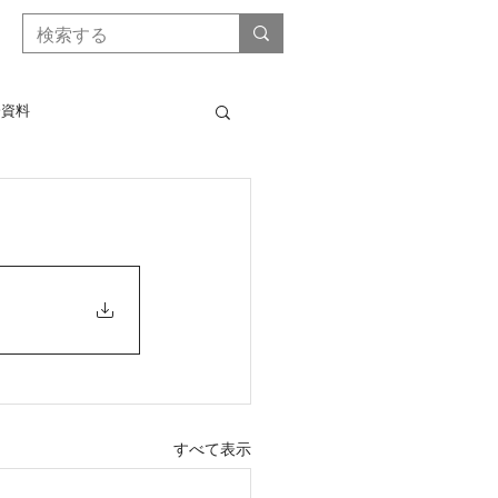
会資料
得安定対策等実施要綱要領
営所得安定対策等について
ラシ対策・水活）共通様式
すべて表示
式
利用供給協定書