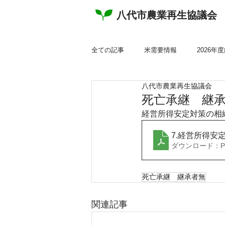
八代市農業再生協議会
全ての記事
米需要情報
2026年
八代市農業再生協議会
2022年度総会資料
2021年度総
死亡承継 継
経営所得安定対策の相
その他関連計画
チラシ
パ
7.経営所得安
ダウンロード：PDF
産地生産基盤パワーアップ事業
死亡承継 継承者無
関連記事
ゲタ対策関係様式
ナラシ対策関