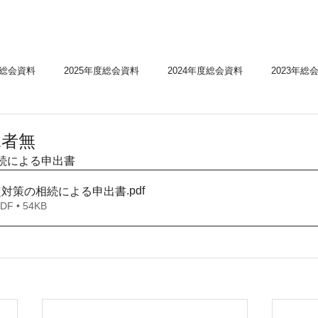
度総会資料
2025年度総会資料
2024年度総会資料
2023年総
会資料
2020年度総会資料
経営所得安定対策等の実績
経営所
承者無
続による申出書
ンフレット
水田収益力強化ビジョン
病害虫、気象情報
経
.pdf
定対策の相続による申出書
 • 54KB
news
お知らせ
様式
実施要綱・要領
（ゲタ対策・ナ
係様式
水活関係様式
加工用米関係様式
新規需要米関係様