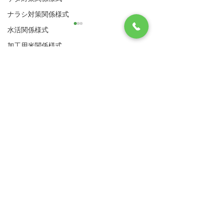
ナラシ対策関係様式
水活関係様式
【中止】令和８年度経営
令和８年度経営
所得安定対策営農計画書
対策営農計画書
加工用米関係様式
に基づく現地確認につい
現地確認につい
八代市農業再生協議会
新規需要米関係様式
現在、令和８年度経営所得安
令和8年度経営所
て
住所：〒866-8601 八代市松江城町1-25 （八
定対策営農計画書に基づく現
営農計画書に基づ
利用供給協定書
代市農業振興課内）
地確認を行っておりますが、
象作物に係る作付
​電話：0965-33-8751 FAX
0965-33-4235
作業日誌関係
令和８年熊本地震の影響によ
状況及び実施状況
移譲承継 ナラシ有
り、当面の間、現地確認の実
認を実施します。
サイトマップ
利用規約
施を中止といたします。 再開
場には、必ず現地
移譲承継 ナラシ無
等のお知らせについては、後
でに立札の設置を
リンク集
死亡承継 継承者有
日改めてご連絡いたします。
す。
農林水産省
九州農政局
死亡承継 継承者無
被災された皆様におかれまし
ては、身の安全をまず第一に
その他
熊本県農業再生協議会
行動していただきますようお
WCS
願いいたします。 また、安全
八代市
熊本県病害虫防除所
飼料用米・米粉用米
が確保でき、今後家屋や作業
場などの片付けを行う際は、
​加工用米