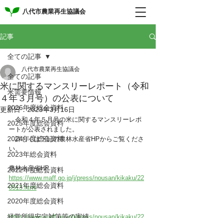
八代市農業再生協議会
記事
全ての記事
八代市農業再生協議会
全ての記事
米に関するマンスリーレポート（令和
米需要情報
４年３月号）の公表について
2026年度総会資料
更新日：
2023年3月16日
　令和４年５月号の米に関するマンスリーレポ
2025年度総会資料
ートが公表されました。
2024年度総会資料
　詳しくは下記の農林水産省HPからご覧くださ
い。
2023年総会資料
農林水産省HP　　　　
2022年度総会資料
https://www.maff.go.jp/j/press/nousan/kikaku/22
2021年度総会資料
0513.html
2020年度総会資料
経営所得安定対策等の実績
https://www.maff.go.jp/j/press/nousan/kikaku/22