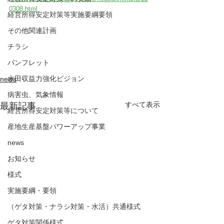
0308.html
経営所得安定対策等実施要綱要領
その他関連計画
チラシ
パンフレット
水田収益力強化ビジョン
news
病害虫、気象情報
すべて表示
最新記事
経営所得安定対策等について
産地生産基盤パワーアップ事業
news
お知らせ
様式
実施要綱・要領
（ゲタ対策・ナラシ対策・水活）共通様式
ゲタ対策関係様式