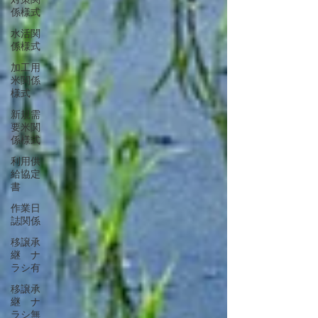
係様式
水活関
係様式
加工用
米関係
様式
新規需
要米関
係様式
利用供
給協定
書
作業日
誌関係
移譲承
継 ナ
ラシ有
移譲承
継 ナ
ラシ無