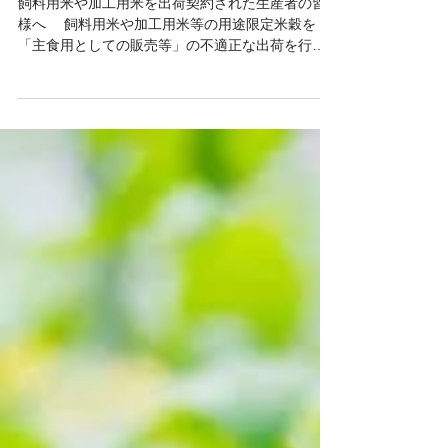
しょう
飼料用米や加工用米を出荷契約された生産者の皆
様へ 飼料用米や加工用米等の用途限定米穀を
「主食用としての販売等」の不適正な出荷を行っ
た場合には、食糧法に基づき以下のような罰則が
科されます。 •当該取組の認定を取り消すと
ともに、一定期間、新規需要米や加工用米の取組
を認め...