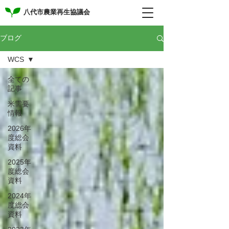
八代市農業再生協議会
ブログ
WCS
全ての
記事
米需要
情報
2026年
度総会
資料
2025年
度総会
資料
2024年
度総会
資料