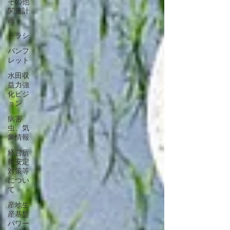
その他
関連計
画
チラシ
パンフ
レット
水田収
益力強
化ビジ
ョン
病害
虫、気
象情報
経営所
得安定
対策等
につい
て
産地生
産基盤
パワー