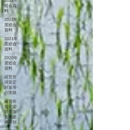
2023年
総会資
料
2022年
度総会
資料
2021年
度総会
資料
2020年
度総会
資料
経営所
得安定
対策等
の実績
経営所
得安定
対策等
実施要
綱要領