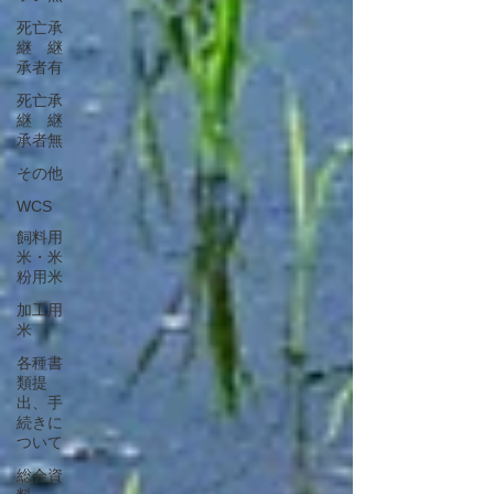
死亡承
継 継
承者有
死亡承
継 継
承者無
その他
WCS
飼料用
米・米
粉用米
​加工用
米
​各種書
類提
出、手
続きに
ついて
総会資