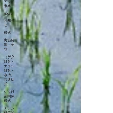
アップ
事業
news
お知ら
せ
様式
実施要
綱・要
領
（ゲタ
対策・
ナラシ
対策・
水活）
共通様
式
ゲタ対
策関係
様式
ナラシ
対策関