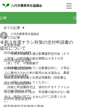
八代市農業再生協議会
記事
全ての記事
八代市農業再生協議会
全ての記事
令和３年度ナラシ対策の交付申請書の
米需要情報
提出について
2026年度総会資料
　　令和３年度収入減少影響緩和交付金（ナラ
シ対策）の申請書の提出期限は４月２０日
2025年度総会資料
（水）です。※期限厳守
2024年度総会資料
　申請書に印字されている数量以外に、３等以
上に格付けされた米の販売がある場合は、農産
2023年総会資料
物検査結果通知書と出荷証明書類（領収書な
ど）の写しを添付してください。
2022年度総会資料
　詳細と申請書様式は、添付のＰＤＦファイル
2021年度総会資料
をご覧ください。なお、申請書の提出がない場
合は、申請が完了しませんのでご注意くださ
2020年度総会資料
い。
経営所得安定対策等の実績